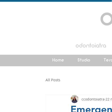
C
C
dott.ssa
cristianacorri
odontoiatra
Home
Studio
Ter
All Posts
ccodontoiatra
22 
Emergenz