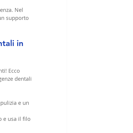
enza. Nel  
 un supporto 
ali in 
ti! Ecco 
genze dentali 
pulizia e un 
e usa il filo 