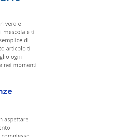
n vero e 
si mescola e ti 
semplice di 
 articolo ti 
glio ogni 
he nei momenti 
nze 
n aspettare 
ento 
o complesso. 