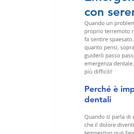
con sere
Quando un problema 
proprio terremoto nel
fa sentire spaesato
quanto pensi, soprat
guiderò passo passo,
emergenza dentale.
più difficili!
Perché è imp
dentali
Quando si parla di 
che il dolore divent
tempestivo può fare