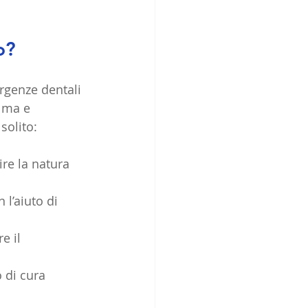
o?
rgenze dentali 
lma e 
solito:
re la natura 
 l’aiuto di 
e il 
 di cura 