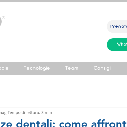
O
®
Prenot
as
Wha
apie
Tecnologie
Team
Consigli
mag
Tempo di lettura: 3 min
e dentali: come affront