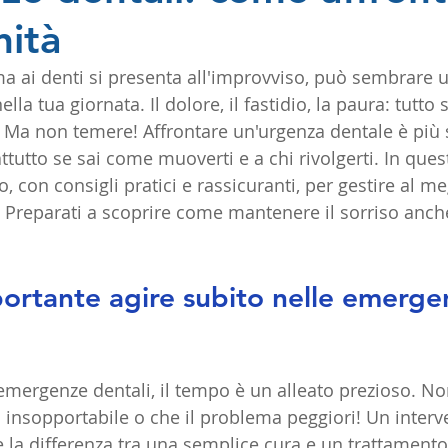
nità
ai denti si presenta all'improvviso, può sembrare u
la tua giornata. Il dolore, il fastidio, la paura: tutto 
. Ma non temere! Affrontare un'urgenza dentale è più 
tutto se sai come muoverti e a chi rivolgerti. In questo
 con consigli pratici e rassicuranti, per gestire al me
 Preparati a scoprire come mantenere il sorriso anc
ortante agire subito nelle emerge
emergenze dentali, il tempo è un alleato prezioso. No
i insopportabile o che il problema peggiori! Un interv
 la differenza tra una semplice cura e un trattament