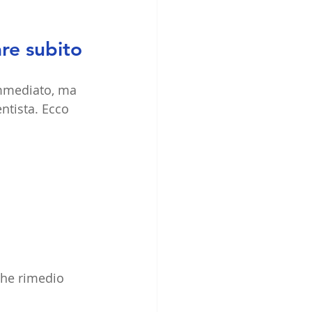
re subito
immediato, ma 
ntista. Ecco 
che rimedio 