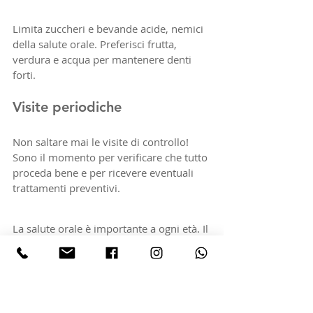
Limita zuccheri e bevande acide, nemici 
della salute orale. Preferisci frutta, 
verdura e acqua per mantenere denti 
forti.
Visite periodiche
Non saltare mai le visite di controllo! 
Sono il momento per verificare che tutto 
proceda bene e per ricevere eventuali 
trattamenti preventivi.
La salute orale è importante a ogni età. Il 
tuo dentista è pronto a prendersi cura di 
te e dei tuoi cari, dai più piccoli agli 
anziani.
Bambini
: Il dentista aiuta a 