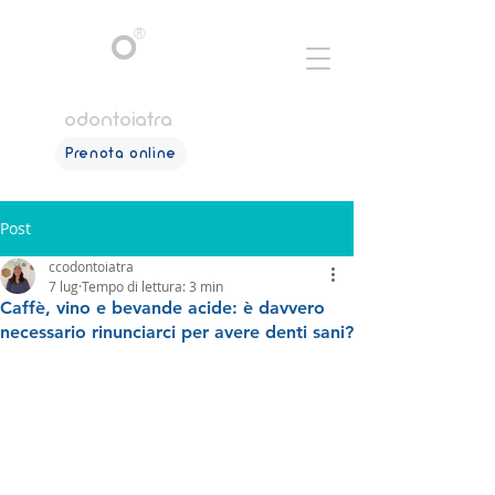
®
C
C
O
dott.ssa
cristianacorrias
odontoiatra
Prenota online
Post
ccodontoiatra
7 lug
Tempo di lettura: 3 min
Caffè, vino e bevande acide: è davvero
necessario rinunciarci per avere denti sani?